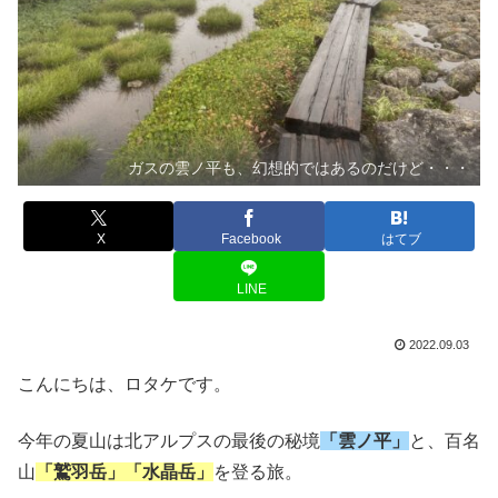
ガスの雲ノ平も、幻想的ではあるのだけど・・・
X
Facebook
はてブ
LINE
2022.09.03
こんにちは、ロタケです。
今年の夏山は北アルプスの最後の秘境
「雲ノ平」
と、百名
山
「鷲羽岳」「水晶岳」
を登る旅。