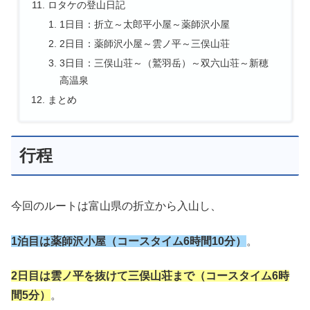
ロタケの登山日記
1日目：折立～太郎平小屋～薬師沢小屋
2日目：薬師沢小屋～雲ノ平～三俣山荘
3日目：三俣山荘～（鷲羽岳）～双六山荘～新穂
高温泉
まとめ
行程
今回のルートは富山県の折立から入山し、
1泊目は薬師沢小屋（コースタイム6時間10分）
。
2日目は雲ノ平を抜けて三俣山荘まで（コースタイム6時
間5分）
。