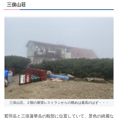
三俣山荘
三俣山荘。２階の展望レストランからの眺めは最高のはず・・・
鷲羽岳と三俣蓮華岳の鞍部に位置していて、景色の綺麗な