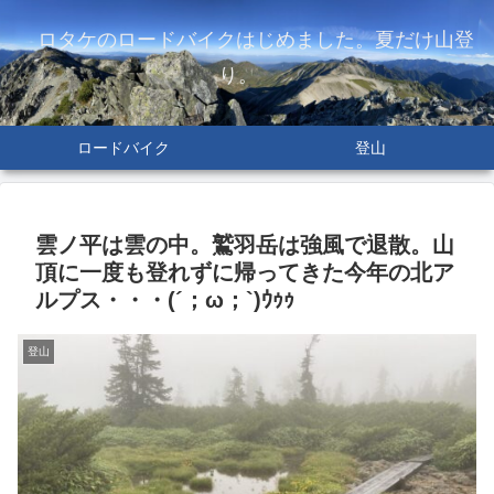
ロタケのロードバイクはじめました。夏だけ山登
り。
ロードバイク
登山
雲ノ平は雲の中。鷲羽岳は強風で退散。山
頂に一度も登れずに帰ってきた今年の北ア
ルプス・・・(´；ω；`)ｳｩｩ
登山