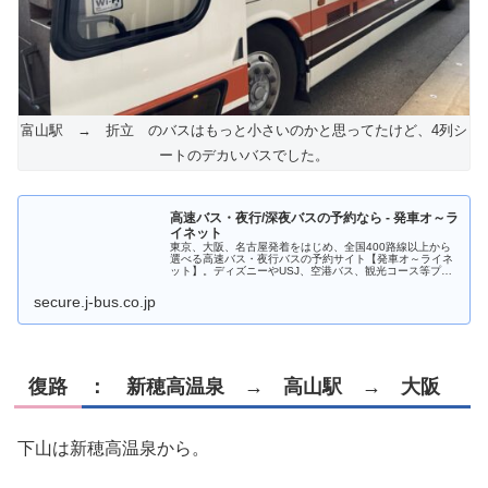
富山駅 → 折立 のバスはもっと小さいのかと思ってたけど、4列シ
ートのデカいバスでした。
高速バス・夜行/深夜バスの予約なら - 発車オ～ラ
イネット
東京、大阪、名古屋発着をはじめ、全国400路線以上から
選べる高速バス・夜行バスの予約サイト【発車オ～ライネ
ット】。ディズニーやUSJ、空港バス、観光コース等プラ
ンも充実！コンビニ発券・クレジット決済、モバイルチケ
ットでバス予約がとても簡単！
secure.j-bus.co.jp
復路 ： 新穂高温泉 → 高山駅 → 大阪
下山は新穂高温泉から。