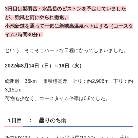
3日目は鷲羽岳・水晶岳のピストンを予定していました
が、強風と雨にやられ撤退。
小池新道を通って一気に新穂高温泉へ下山する（コースタ
イム7時間30分）
という、そこそこハードな日程になってしまいました。
2022年8月14日（日）～16日（火）
総距離 36km 累積標高差 上り：約2,906m 下り：約
3,151m 。
荷物も少なく、コースタイム倍率は0.8でした。
1日目 ： 曇りのち雨
折立(08:20) ・・・ 太郎平小屋(11:20) ・・・ 薬師