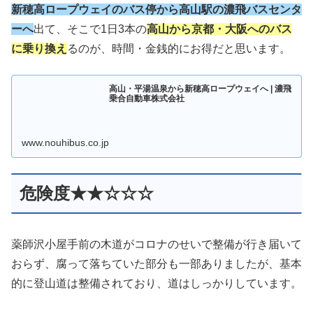
新穂高ロープウェイのバス停から高山駅の濃飛バスセンタ
ーへ
出て、そこで1日3本の
高山から京都・大阪へのバス
に乗り換え
るのが、時間・金銭的にお得だと思います。
高山・平湯温泉から新穂高ロープウェイへ | 濃飛
乗合自動車株式会社
www.nouhibus.co.jp
危険度★★☆☆☆
薬師沢小屋手前の木道がコロナのせいで整備が行き届いて
おらず、腐って落ちていた部分も一部ありましたが、基本
的に登山道は整備されており、道はしっかりしています。