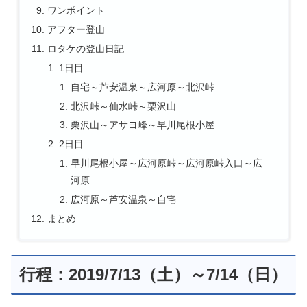
ワンポイント
アフター登山
ロタケの登山日記
1日目
自宅～芦安温泉～広河原～北沢峠
北沢峠～仙水峠～栗沢山
栗沢山～アサヨ峰～早川尾根小屋
2日目
早川尾根小屋～広河原峠～広河原峠入口～広
河原
広河原～芦安温泉～自宅
まとめ
行程：2019/7/13（土）～7/14（日）