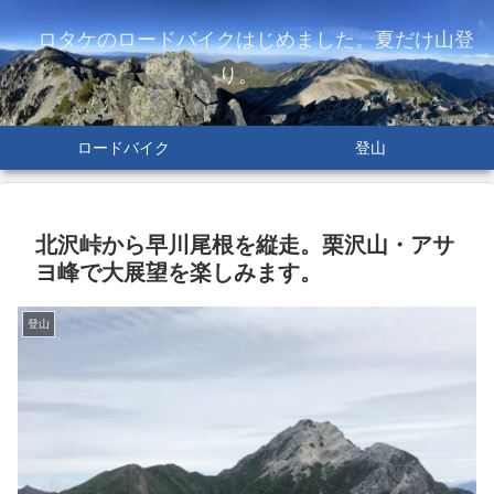
ロタケのロードバイクはじめました。夏だけ山登
り。
ロードバイク
登山
北沢峠から早川尾根を縦走。栗沢山・アサ
ヨ峰で大展望を楽しみます。
登山