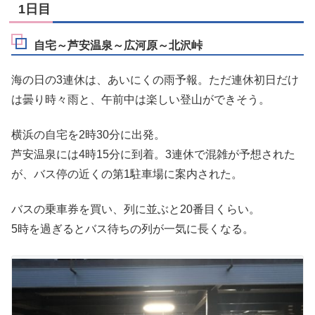
1日目
自宅～芦安温泉～広河原～北沢峠
海の日の3連休は、あいにくの雨予報。ただ連休初日だけ
は曇り時々雨と、午前中は楽しい登山ができそう。
横浜の自宅を2時30分に出発。
芦安温泉には4時15分に到着。3連休で混雑が予想された
が、バス停の近くの第1駐車場に案内された。
バスの乗車券を買い、列に並ぶと20番目くらい。
5時を過ぎるとバス待ちの列が一気に長くなる。