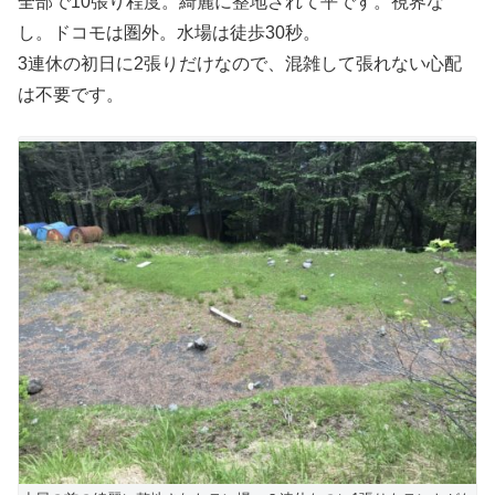
全部で10張り程度。綺麗に整地されて平です。視界な
し。ドコモは圏外。水場は徒歩30秒。
3連休の初日に2張りだけなので、混雑して張れない心配
は不要です。