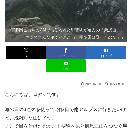
宇多田ヒカルのCMでも使われた甲斐駒が迫力の「栗沢山」。
マジでこんなキツイところ、宇多田は登ったのか？？
X
Facebook
はてブ
LINE
2019.07.20
2022.08.07
こんにちは、ロタケです。
海の日の3連休を使って1泊2日で
南アルプス
に行きたいけ
ど、混雑した山はイヤ。
そこで目を付けたのが、甲斐駒ヶ岳と鳳凰三山をつなぐ
早