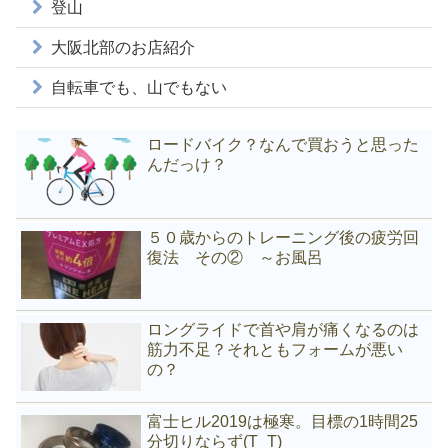
登山
大阪北部のお店紹介
自転車でも、山でもない
ロードバイク？なんで買おうと思った
んだっけ？
５０歳からのトレーニング後の疲労回
復法 その② ～お風呂
ロングライドで首や肩が痛くなるのは
筋力不足？それともフォームが悪い
の？
富士ヒル2019は極寒。目標の1時間25
分切りならず(T_T)