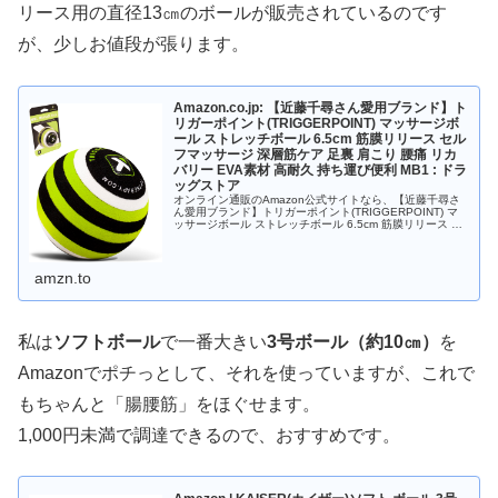
リース用の直径13㎝のボールが販売されているのです
が、少しお値段が張ります。
Amazon.co.jp: 【近藤千尋さん愛用ブランド】ト
リガーポイント(TRIGGERPOINT) マッサージボ
ール ストレッチボール 6.5cm 筋膜リリース セル
フマッサージ 深層筋ケア 足裏 肩こり 腰痛 リカ
バリー EVA素材 高耐久 持ち運び便利 MB1 : ドラ
ッグストア
オンライン通販のAmazon公式サイトなら、【近藤千尋さ
ん愛用ブランド】トリガーポイント(TRIGGERPOINT) マ
ッサージボール ストレッチボール 6.5cm 筋膜リリース セ
ルフマッサージ 深層筋ケア 足裏 肩こり 腰痛 リカバリー...
amzn.to
私は
ソフトボール
で一番大きい
3号ボール（約10㎝）
を
Amazonでポチっとして、それを使っていますが、これで
もちゃんと「腸腰筋」をほぐせます。
1,000円未満で調達できるので、おすすめです。