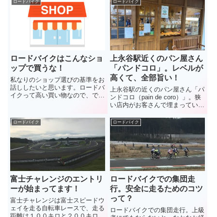
ロードバイク
ロードバイク
ツイ坂、何本も登るなんて、私に
ランクをチョイスするのが一般的
は絶対にムリ！
だけど、禁断の52－34Tって組み
合わせはどうだろう。
ロードバイクはこんなショ
上永谷駅近くのパン屋さん
ップで買うな！
「パンドコロ」。レベルが
高くて、全部旨い！
私なりのショップ選びの基準をお
話ししたいと思います。ロードバ
上永谷駅の近くのパン屋さん「パ
イクって高い買い物なので、でき
ンドコロ（pain de coro）」。狭
るだけ安いお店で買えばいいんで
い店内がお客さんで埋まってい
しょうけど、それだけじゃないん
て、ついつい入店。さっそくいく
です。買ってからのメンテやイベ
つか購入して食べてみると、かな
ロードバイク
ロードバイク
ントへの参加などを考えると、相
りハイレベルでハズレ無し。環状
性が大事です。
2号からもすぐなので、毎週通っ
てしまってます。
富士チャレンジのエントリ
ロードバイクでの集団走
ーが始まってます！
行。安全に走るためのコツ
って？
富士チャレンジは富士スピードウ
ェイを走る自転車レースで、走る
ロードバイクでの集団走行。上級
距離は１００キロと２００キロ。