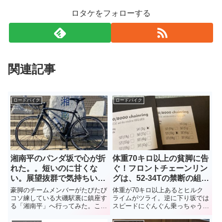
ロタケをフォローする
関連記事
ロードバイク
ロードバイク
湘南平のパンダ坂で心が折
体重70キロ以上の貧脚に告
れた。。短いのに甘くな
ぐ！フロントチェーンリン
い。展望抜群で気持ちいい
グは、52-34Tの禁断の組み
けど、おかわりはムリ！
合わせがおすすめ！
豪脚のチームメンバーがたびたび
体重が70キロ以上あるとヒルク
コソ練している大磯駅裏に鎮座す
ライムがツライ。逆に下り坂では
る「湘南平」へ行ってみた。この
スピードにぐんぐん乗っちゃう。
穴場的なスポット。短いヒルクラ
ヒルクライム重視で最高速を犠牲
イムなのに、甘くない。こんなキ
にして、50－34Tのコンパクトク