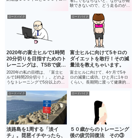
者にでもならないと、なかなか経
ヒルクライムレースと違って、登
験できないので、どう走るのが正
りあり下りあり。トレインを使っ
解なのかよくわからないですよ
ての走行も体験できます。参加を
ね。安全に入るためのコツを色々
ロードバイク
ロードバイク
迷っている方に向けて、昨年の富
調べてみたんですが、結局は私生
士ヒルを振り返ってみたいと思い
活にも通じる「アレ」が一番重要
ます。
だとの結論になってしまいまし
た。
2020年の富士ヒルで1時間
富士ヒルに向けて5キロの
20分切りを目指すためのト
ダイエットを敢行！その減
レーニングは、TSBで疲労
量法を教えちゃいます。
度と戦闘力の管理がキモ！
2020年の私の目標は、「富士ヒ
富士ヒルに向けて、4ケ月で5キ
ルで1時間20分切り！」。どのよ
ロの減量に成功。ひと月に1キロ
うなトレーニングで5分以上のタ
くらい。長期間に渡って健康的に
イム短縮を目指すのか。無理のき
痩せたので、筋肉を落とさず、パ
かない52歳。トレーニング計画
ワーも維持したまま。50歳を超
ロードバイク
ロードバイク
の肝は、「TSBで疲労度と戦闘力
えても前年のタイムを4分ほど更
を管理する」です。
新。今日はそんな私の、「減量
法」を紹介したいと思います。
淡路島を1周する「淡イ
５０歳からのトレーニング
チ」。琵琶イチやったら、
後の疲労回復法 その③