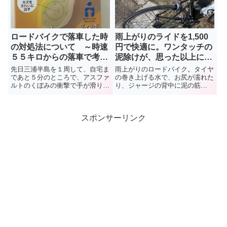
な商品なんです。
ロードバイクで落車した時
雨上がりのライドを1,500
の対処法について ～時速
円で快適に。ワンタッチの
５５キロからの落車で考え
泥除けが、思った以上に使
る その（２）
えるやつでした。
先日三浦半島を１周して、自宅ま
雨上がりのロードバイク。タイヤ
であと５分のところで、アスファ
の巻き上げる水で、お尻が濡れた
ルトのくぼみの衝撃で手が滑り、
り、ジャージの背中に泥の筋
時速５５キロで転倒しました。落
が。。。(´；ω；`)ｳｩｩ これがた
車しないのが一番ですが、万が一
った1,500円のアイテムで解消。
にも転倒した時に「何をすればい
ワンタッチの泥除け
スポンサーリンク
いのか？」ということについて、
「MagicOne(マジックワン) 」。
反省を込めてまとめてみました。
かなり使えるやつでした。