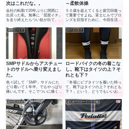
次はこれだな。。
～柔軟体操
会社の転勤で20年ぶりに関西に
５０歳を超えてくると疲労回復っ
出戻った私。無事に「琵琶イチ」
て重要ですよね。富士ヒルでブロ
を走り終えたらつい欲が出て、つ
ンズを目指すために、今回生活を
いでに「淡イチ」にもチャレン
全面的に刷新しました。５０歳か
ジ。どのくらいの時間で走れる
らの疲労回復法。前々回の「アミ
ロードバイク
ロードバイク
の？強度は？注意するポイント
ノ酸の摂取」、前回の「お風呂」
は？などなど、書いてみたいと思
に続く第３弾。今日のテーマは柔
います。
軟体操（ストレッチ）です。
SMPサドルからアスチュー
ロードバイクの冬の着こな
トのサドルへ乗り変えまし
し。靴下はタイツの上？そ
た。
れとも下？
色々試して「SMP」サドルにた
「冬場にビブタイツを履いた時っ
どり着いて１年半。でもやっぱり
て、靴下はタイツの上？それとも
痛いんです。そこでついに痛くな
下？」という、どうでもいいお
いサドルの代名詞「アスチュー
話。チームライドで箱根に行った
ト」に手を出してしまいました。
ときに、速いメンバー全員が「靴
ロードバイク
はじめてのロードバイク編
私が購入したのは、「アスチュー
下はタイツの上」派。空気抵抗で
ト」の「SKYLINE VT 3.0
も減るのかしら？？
PILARGA（スカイライン VT 3.0
ピラルガ）」という幅広モデル。
インプレしてみます。