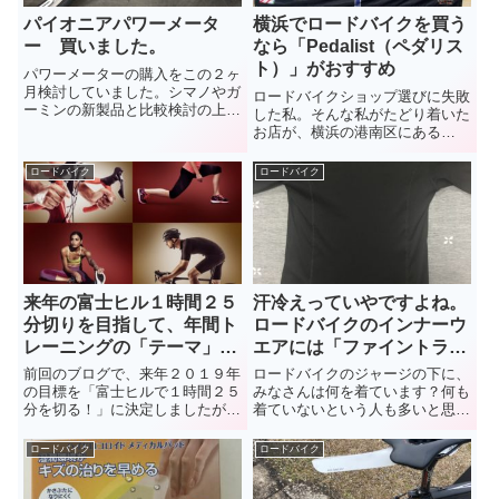
パイオニアパワーメータ
横浜でロードバイクを買う
ー 買いました。
なら「Pedalist（ペダリス
ト）」がおすすめ
パワーメーターの購入をこの２ヶ
月検討していました。シマノやガ
ロードバイクショップ選びに失敗
ーミンの新製品と比較検討の上、
した私。そんな私がたどり着いた
最終的にパイオニアのパワーメー
お店が、横浜の港南区にある
ターを購入することにしました。
「Pedalist（ペダリスト）」。こ
シマノ、ガーミン、パイオニアそ
のショップ、他のロードバイクの
ロードバイク
ロードバイク
れぞれのパワーメーターの良い
ショップとは一味も二味も違いま
点、残念な点をおさらいし、私が
す。
最終的にパイオニアにした理由を
お話します。
来年の富士ヒル１時間２５
汗冷えっていやですよね。
分切りを目指して、年間ト
ロードバイクのインナーウ
レーニングの「テーマ」を
エアには「ファイントラッ
決めてみる！
ク」がおすすめです。
前回のブログで、来年２０１９年
ロードバイクのジャージの下に、
の目標を「富士ヒルで１時間２５
みなさんは何を着ています？何も
分を切る！」に決定しましたが、
着ていないという人も多いと思い
その目標を達成するべく、この１
ますが、私は「ファイントラッ
年の年間トレーニングの「テー
ク」という会社のベースレイヤー
ロードバイク
ロードバイク
マ」を決めてみようと思います。
「スキンメッシュ®」を着ていま
す。実はこの商品、登山業界では
知らない人がいないぐらい高機能