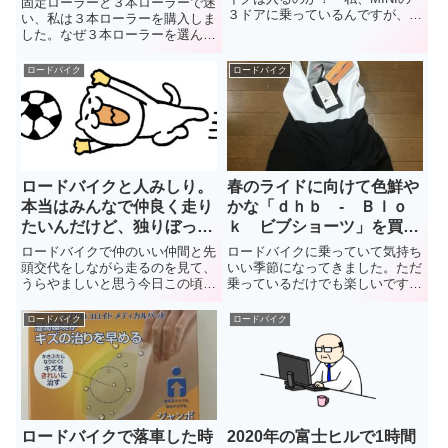
固定ローラーと３本ローラーで迷
３ドアに乗っているんですが、ロ
い、私は３本ローラーを購入しま
ードバイクを買う時に、あの小さ
した。なぜ３本ローラーを選んだ
な車にロードバイクが入るのか？
のか？３本ローラーを購入すると
って色々調べても分からなかった
きに気になる疑問「音はうるさく
ロードバイク
ロードバイク
んですよね。同じようにお悩みの
ないの？」「初心者でも乗れる
方、是非ご覧ください。
の？」「負荷はかけれるの？」と
いった疑問にもお答えします。
ロードバイクと人みしり。
春のライドに向けて色鮮や
本当はみんなで仲良く走り
かな「ｄｈｂ - Ｂｌｏ
たいんだけど、独りぼっち
ｋ ビブショーツ」を買い
が気楽なんです・・・。
ました
ロードバイクで仲のいい仲間と先
ロードバイクに乗っていて気持ち
頭交代をしながら走るのを見て、
いい季節になってきました。ただ
うらやましいと思う今日この頃。
乗っているだけでも楽しいです
別に一人ぼっちでも楽しいのだけ
が、ファッションも春らしく鮮や
ど、やっぱり競技的には集団で走
か系で決めてみませんか？今回は
ロードバイク
ロードバイク
るものなんでしょうね。別に思い
ピンクとパープルのワンポイント
悩んでる訳じゃないんだけど、今
が入った「ｄｈｂのＢｌｏｋ ビ
日はちょっとテイストを変えて、
ブショーツ」を買いました。サイ
そんな心の葛藤を記事にしてみた
ズ感やコーディネートなど、しっ
いと思います。
かりとレビューしていきます。
ロードバイクで落車した時
2020年の富士ヒルで1時間