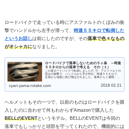
ロードバイクで走っている時にアスファルトのくぼみの衝
撃でハンドルから左手が滑って、
時速５５キロで転倒した
というお話し
は前にしたのですが、その
落車で色々なもの
がオシャカに
なりました。
ロードバイクで落車しないための５ヶ条 ～時速
５５キロからの落車で考える その（１）
この度ロードバイクで転倒しました(T_T) アスファルトの
窪みの衝撃で、ハンドルから手が外れ、時速５５キロで、
左肩から地面に投げ飛ばされました。落車から１週間。ど
うすれば落車しないでロードバイクを楽しめるのか、少し
まじめに考えてみました。
2018.02.21
cyari-yama-rotake.com
ヘルメットもその一つで、以前のものはロードバイクを購
入したのに合わせて何もわからずAmazonで購入した
BELLのEVENT
というモデル。BELLのEVENTは今回の
落車でもしっかりと頭部を守ってくれたので、機能的には