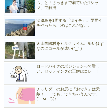
つ」と「さっきまで着ていたTシャ
ツ」で解消
淡路島を1周する「淡イチ」。琵琶イ
チやったら、次はこれだな。。
湘南国際村をヒルクライム。短いはず
なのにゴールが遠い(^_^;)
ロードバイクのポジションって難し
い。セッティングの正解はコレ！！
チャリダーのお尻に「おでき」は天
敵！ でも、できちゃうんです…
(´；ω；`)ｳｯ…