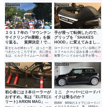
皆さんも一度は耳にしたことがあ
り、サドル位置を変えてみたりし
ロードバイク
ロードバイク
るんじゃないでしょうか？この全
ても、結局のところ付け焼刃。日
身を計測する「ZOZOスーツ」、
本人の体型に合わせてロードバイ
トレーニングの成果を計測するの
クを一から作るのが正解なんじゃ
に、けっこう使えちゃうんです。
ない？
２０１７年の「マウンテン
手が滑って転倒したので、
サイクリングin乗鞍」を振
グリップを「SHAKES
り返る。 貧脚決定！でも
HOOD」に変えてみまし
景色は最高！
た。
富士ヒルが終わって、ほっと一息
ロードバイクで走っている時にア
つきたいところですが、次に控え
スファルトのくぼみを通った時の
るは、ヒルクライムレースの最高
衝撃でハンドルから左手が滑っ
峰「マウンテンサイクリングin乗
て、時速５５キロで転倒したので
鞍」。今年も晴れてくれることを
すが、そんなことが２度と起こら
ロードバイク
ロードバイク
祈りながら、昨年初参加した大会
ないよう、手が滑りにくいブラケ
の模様を振り返りたいと思いま
ットカバー「SHAKES
す。自分の貧脚ぶりに気付かされ
HOOD」を付けてみました。
た、ほろ苦い大会になりました。
初心者には３本ローラーが
ミニ クーパーにロードバ
おすすめ。私は「ELITE(エ
イクは乗るのか？
リート) ARION MAG」を
BMW MINIの３ドアにロードバ
選びました。
イクは入るのか？ 私、MINIの