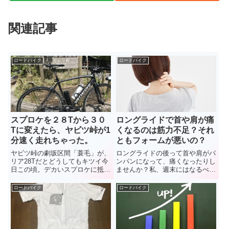
関連記事
ロードバイク
ロードバイク
スプロケを２８Tから３０
ロングライドで首や肩が痛
Tに変えたら、ヤビツ峠が1
くなるのは筋力不足？それ
分速く走れちゃった。
ともフォームが悪いの？
ヤビツ峠の劇坂区間「蓑毛」が、
ロングライドの後って首や肩がパ
リア28Tだとどうしてもキツイ今
ンパンになって、痛くなったりし
日この頃。デカいスプロケに抵抗
ませんか？私、週末にはなるべく
感のあった私が、ショップ店長の
距離を乗ることを心掛けているの
「フルームだって、リア32Tとか
で、月曜の朝なんか本当に辛いん
ロードバイク
ロードバイク
使ってますよ」の言葉に、ついに
です。そこでロードバイクに乗っ
禁断の30Tを導入！ヤビツ峠で果
た時の首や肩の痛みの原因と対処
たして効果はあったのか？！
法を調べてみました。