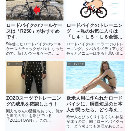
これが腰痛に劇的に効くんです！
ロードバイクのツールケー
ロードバイクのトレーニン
スは「R250」がおすすめ
グ ～私のお気に入りは
です。
「Ｌ４・Ｌ５・Ｌ６全部盛
り！」トレーニングです。
5年使ったロードバイクのツール
ロードバイクのローラーでのトレ
ケースのチャックがバカになった
ーニング。タバタやメディアなど
ので、新しいツールケース、
色々とメニューはあると思います
R250の「スーパーロング」を購
が、種類が多すぎて何をやればい
入。大容量のこのツールケースに
いのか迷いますよね？私がトレー
ロードバイク
ロードバイク
どれだけ入るのか？私の実際のツ
ニングメニューに迷った時にやる
ールケースの中身をお見せしたい
のは、「Ｌ４・Ｌ５・Ｌ６全部盛
と思います。
り！」のトレーニングです。
ZOZOスーツでトレーニン
欧米人用に作られたロード
グの成果を確認しよう！
バイクに、胴長短足の日本
人が乗ったら、どう考えて
剛力ちゃんの活躍もあって、何か
もバランス悪いだろ！
と世間の注目を浴びている
欧米人とびっくりするくらい体型
「ZOZOTOWN」。この
が違うのに、同じロードバイクっ
ZOZOTOWNが、「ZOZOスー
て、どう考えても無理があると思
ツ」なる商品を発売しています。
うんですよね。ステムを交換した