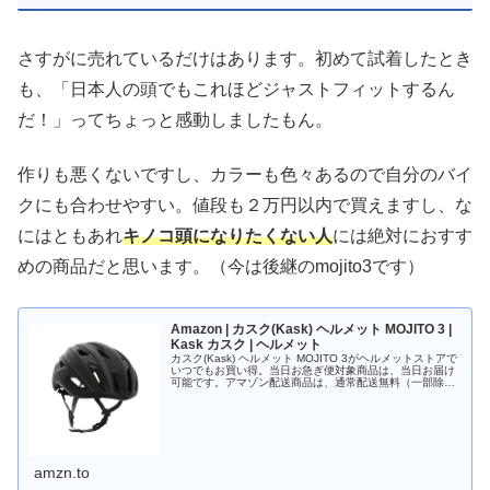
さすがに売れているだけはあります。初めて試着したとき
も、「日本人の頭でもこれほどジャストフィットするん
だ！」ってちょっと感動しましたもん。
作りも悪くないですし、カラーも色々あるので自分のバイ
クにも合わせやすい。値段も２万円以内で買えますし、な
にはともあれ
キノコ頭になりたくない人
には絶対におすす
めの商品だと思います。（今は後継のmojito3です）
Amazon | カスク(Kask) ヘルメット MOJITO 3 |
Kask カスク | ヘルメット
カスク(Kask) ヘルメット MOJITO 3がヘルメットストアで
いつでもお買い得。当日お急ぎ便対象商品は、当日お届け
可能です。アマゾン配送商品は、通常配送無料（一部除
く）。
amzn.to