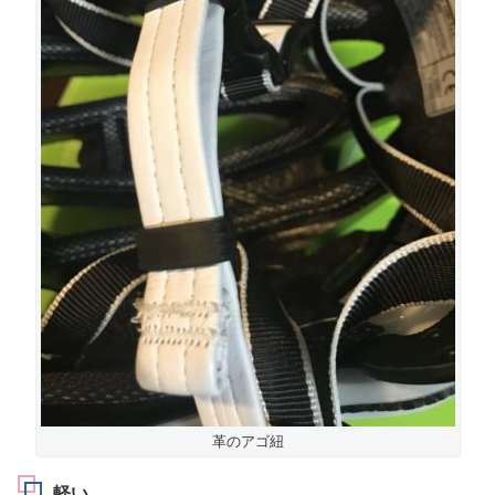
革のアゴ紐
軽い