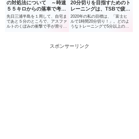
の対処法について ～時速
20分切りを目指すためのト
５５キロからの落車で考え
レーニングは、TSBで疲労
る その（２）
度と戦闘力の管理がキモ！
先日三浦半島を１周して、自宅ま
2020年の私の目標は、「富士ヒ
であと５分のところで、アスファ
ルで1時間20分切り！」。どのよ
ルトのくぼみの衝撃で手が滑り、
うなトレーニングで5分以上のタ
時速５５キロで転倒しました。落
イム短縮を目指すのか。無理のき
車しないのが一番ですが、万が一
かない52歳。トレーニング計画
にも転倒した時に「何をすればい
の肝は、「TSBで疲労度と戦闘力
スポンサーリンク
いのか？」ということについて、
を管理する」です。
反省を込めてまとめてみました。