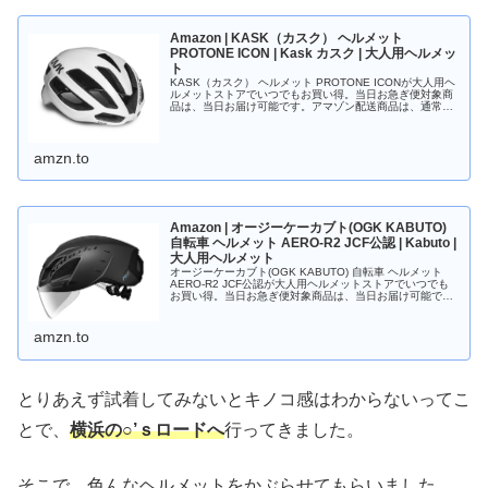
Amazon | KASK（カスク） ヘルメット
PROTONE ICON | Kask カスク | 大人用ヘルメッ
ト
KASK（カスク） ヘルメット PROTONE ICONが大人用ヘ
ルメットストアでいつでもお買い得。当日お急ぎ便対象商
品は、当日お届け可能です。アマゾン配送商品は、通常配
送無料（一部除く）。
amzn.to
Amazon | オージーケーカブト(OGK KABUTO)
自転車 ヘルメット AERO-R2 JCF公認 | Kabuto |
大人用ヘルメット
オージーケーカブト(OGK KABUTO) 自転車 ヘルメット
AERO-R2 JCF公認が大人用ヘルメットストアでいつでも
お買い得。当日お急ぎ便対象商品は、当日お届け可能で
す。アマゾン配送商品は、通常配送無料（一部除く）。
amzn.to
とりあえず試着してみないとキノコ感はわからないってこ
とで、
横浜の○’ｓロードへ
行ってきました。
そこで、色んなヘルメットをかぶらせてもらいました。