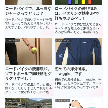
ロードバイクで、真っ白な
ロードバイクの伸び悩み
ジャージってどうよ？
は、ペダリング効率UPで
打ちやぶるべし！
ロードバイクで白いジャージを着
ている人ってあんまり見かけない
ロードバイクで伸び悩んでません
んですよね。汚れやすいし、乳首
か？50歳を超えると無理な追い
も主張するし。しかもシンプルだ
込みは怪我のもと。年齢関係なく
から、安っぽい作りだと、様にな
取り組める「ペダリング効率
らないし・・・。今回、Wiggleで
UP」で、打破しましょう。「高
ロードバイク
ロードバイク
「Twin Six」というメーカーの
ケイデンス」と「低ケイデン
「真っ白な半袖ジャージ」をポチ
ス」。これがペダリング効率UP
リ。さっそくレビューしてみま
のキモ、らしいです。
す。
ロードバイクの腰痛緩和。
初めての海外通販。
ソフトボールで腸腰筋をグ
「wiggle」です！
リグリすべし！
初めての海外通販。「wiggle」を
利用したときのお話です。ロード
ロードバイクで強度が高いと腰が
バイク関連のものってすべて高す
痛くなったりしません？私もヒル
ぎません？確かに金持ちのスポー
クライムで腰が痛くなるので色々
ツかもしれませんが、庶民でもや
と試してみたんですけど、一番効
りたいんです。少しでも自衛する
果があったのが、ソフトボールを
ロードバイク
ロードバイク
ために、海外通販「wiggle」にト
使った筋膜リリース。しかも腰で
ライした時のお話です。
はなく、おへその横をグリグリ。