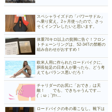
スペシャライズドの「パワーサドル」
へ乗り変え。2ヶ月使ったので、さっ
そくインプレしたいと思います。
体重70キロ以上の貧脚に告ぐ！フロン
トチェーンリングは、52-34Tの禁断の
組み合わせがおすすめ！
欧米人用に作られたロードバイクに、
胴長短足の日本人が乗ったら、どう考
えてもバランス悪いだろ！
チャリダーのお尻に「おでき」は天
敵！ でも、できちゃうんです…
(´；ω；`)ｳｯ…
ロードバイクの冬の着こなし。靴下は