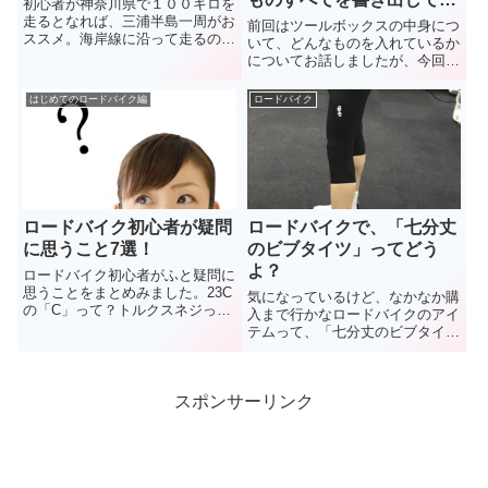
初心者が神奈川県で１００キロを
ました。（その２）
走るとなれば、三浦半島一周がお
前回はツールボックスの中身につ
ススメ。海岸線に沿って走るので
いて、どんなものを入れているか
ルートが分かり易く、またアップ
についてお話しましたが、今回
ダウンも少なくて走りやすい。サ
は、整備関係のグッズについてど
イクルラックが設置されていてロ
ういうものが必要になるかをお話
はじめてのロードバイク編
ロードバイク
ーディーには有名な城ケ崎の「し
したいと思います。あとロードバ
ぶき亭」でマグロを食します。
イク以外に必要になる金額を出し
ています。
ロードバイク初心者が疑問
ロードバイクで、「七分丈
に思うこと7選！
のビブタイツ」ってどう
よ？
ロードバイク初心者がふと疑問に
思うことをまとめみました。23C
気になっているけど、なかなか購
の「C」って？トルクスネジって
入まで行かなロードバイクのアイ
何？ブレーキシューとリムの間は
テムって、「七分丈のビブタイ
何ミリが正解？トリム操作ってい
ツ」じゃありません？。中途半端
つ使うの？などなど。
な長さで、暑いのか寒いのかわか
らない。花粉症で外を走れないス
スポンサーリンク
トレスからWiggleでポチりました
ので、さっそくレビューしたいと
思います。