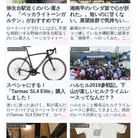
弥生台駅近くのパン屋さ
湘南平のパンダ坂で心が折
ん 「ベッカライトーンガ
れた。。短いのに甘くな
ルテン」がおすすめです。
い。展望抜群で気持ちいい
けど、おかわりはムリ！
ロードバイクで行くには少し不便
豪脚のチームメンバーがたびたび
な相鉄いずみ野線の弥生台駅近く
コソ練している大磯駅裏に鎮座す
のパン屋さん「ベッカライトーン
る「湘南平」へ行ってみた。この
ガルテン」を紹介します。どのル
穴場的なスポット。短いヒルクラ
ートを通っても必ず「坂」が待っ
イムなのに、甘くない。こんなキ
ロードバイク
ロードバイク
ている避けて通りたい場所です
ツイ坂、何本も登るなんて、私に
が、チーズの使い方が上手なパン
は絶対にムリ！
屋さんです。トレーニングを兼ね
て行ってみませんか？
スペシャにする！
ハルヒル2019参戦記。下
「Tarmac SL4 Elite」購入
山が楽しいヒルクライムレ
しました！
ースってなんだ？？
迷いに迷ったあげく、私の選んだ
ハルヒルこと榛名山ヒルクライム
ロードバイクはスペシャライズド
レースに参戦してきました。絶好
のTarmac SL4 Eliteです。ヨーロ
のレース日和となったハルヒル
ッパ系のバイクを買おうと思って
2019ですが、またもやコース後
いたのに、最終的にこのバイクを
半の榛名神社からの劇坂に撃沈？
ロードバイク
ロードバイク
選んだ理由をお話したいと思いま
記録的には微妙な結果でしたが、
す。
アットホームな大会で、走ってい