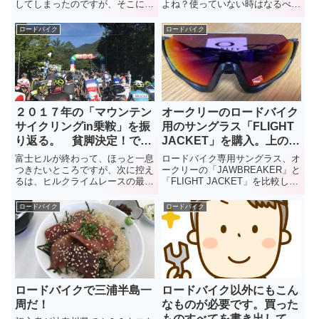
してしまったのですが、そこには
よね？使っていない時はなるべく
ちゃんとした理由があるんです。
コンパクトになって、使う時は大
固定ローラーを買った理由。数あ
容量。軽いこともマスト。そんな
ロードバイク
ロードバイク
る固定ローラーの中から「Tacx
要望を叶えてくれるのが、登山用
のBlue Matic」を選んだ理由をお
のモンベルのサコッシュ
話しします。
「U.L.MONO ショルダー」。お
すすめです。
２０１７年の「マウンテン
オークリーのロードバイク
サイクリングin乗鞍」を振
用のサングラス「FLIGHT
り返る。 貧脚決定！でも
JACKET」を購入。上のフ
景色は最高！
レームがなくて視界がクリ
富士ヒルが終わって、ほっと一息
ロードバイク専用サングラス、オ
アって、かなりいいかも。
つきたいところですが、次に控え
ークリーの「JAWBREAKER」と
るは、ヒルクライムレースの最高
「FLIGHT JACKET」を比較して
峰「マウンテンサイクリングin乗
みました。上部フレームがないと
鞍」。今年も晴れてくれることを
どれだけ視界が良くなるのか検証
ロードバイク
ロードバイク
祈りながら、昨年初参加した大会
してみました。
の模様を振り返りたいと思いま
す。自分の貧脚ぶりに気付かされ
た、ほろ苦い大会になりました。
ロードバイクで三浦半島一
ロードバイク以外にもこん
周だ！
なものが必要です。買った
ものすべてを書き出してみ