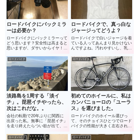
てとても気持ちのいい大会でし
た。
ロードバイクにバックミラ
ロードバイクで、真っ白な
ーは必要か？
ジャージってどうよ？
ロードバイクにバックミラーって
ロードバイクで白いジャージを着
どう思います？安全性は高まると
ている人ってあんまり見かけない
思いますが、ダサいからイヤ！っ
んですよね。汚れやすいし、乳首
て人も多いと思います。ロードバ
も主張するし。しかもシンプルだ
イクで時速55キロで転倒した
から、安っぽい作りだと、様にな
ロードバイク
ロードバイク
私。「もう絶対に公道では事故ら
らないし・・・。今回、Wiggleで
ない！」を合言葉に、この度バッ
「Twin Six」というメーカーの
クミラーをつけてみました。
「真っ白な半袖ジャージ」をポチ
リ。さっそくレビューしてみま
す。
淡路島を1周する「淡イ
初めてのホイールに、私は
チ」。琵琶イチやったら、
カンパニョーロの「ユーラ
次はこれだな。。
ス」を選びました。
会社の転勤で20年ぶりに関西に
ロードバイクのホイール選びっ
出戻った私。無事に「琵琶イチ」
て、そのチョイスひとつでロード
を走り終えたらつい欲が出て、つ
バイクの性能が大きく左右される
いでに「淡イチ」にもチャレン
ので、本当に悩みますよね。私が
ジ。どのくらいの時間で走れる
選んだのはカンパニョーロの「ユ
ロードバイク
ロードバイク