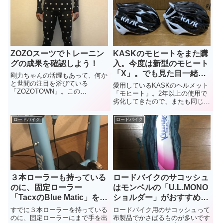
の？強度は？注意するポイント
ーラス」というホイール。なぜこ
は？などなど、書いてみたいと思
のカンパニョーロの「ユーラス」
います。
を選んだのか、その理由をお話し
します。
ZOZOスーツでトレーニン
KASKのモヒートをまた購
グの成果を確認しよう！
入。今度は新型のモヒート
「X」。でも見た目一緒な
剛力ちゃんの活躍もあって、何か
んだけど。。。
と世間の注目を浴びている
愛用しているKASKのヘルメット
「ZOZOTOWN」。この
「モヒート」。2年以上の使用で
ZOZOTOWNが、「ZOZOスー
劣化してきたので、またも同じ
ツ」なる商品を発売しています。
「モヒート」を購入。今度は新型
皆さんも一度は耳にしたことがあ
の「モヒートX」。旧型と何が変
ロードバイク
ロードバイク
るんじゃないでしょうか？この全
わったのか、ヘルメットはいつ交
身を計測する「ZOZOスーツ」、
換するのがいいのかなど、調べて
トレーニングの成果を計測するの
みたので書いてみたいと思いま
に、けっこう使えちゃうんです。
す。
３本ローラーも持っている
ロードバイクのサコッシュ
のに、固定ローラー
はモンベルの「U.L.MONO
「TacxのBlue Matic」を買
ショルダー」がおすすめで
っちゃいました。
す。
すでに３本ローラーを持っている
ロードバイク用のサコッシュって
のに、固定ローラーにまで手を出
布製品でかさばるものが多いです