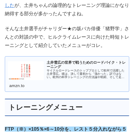
した
が、土井ちゃんの論理的なトレーニング理論にかなり
納得する部分が多かったんですよね。
そんな土井選手がチャリダー★の坂バカ俳優「猪野学」さ
んとの対談の中で、ヒルクライムレースに向けた時短トレ
ーニングとして紹介していたメニューがコレ。
土井雪広の世界で戦うためのロードバイク・トレ
ーニング
サイクルロードレースのトッププロとして欧州で活躍した
土井雪広。彼は、決して最初から「強かった」訳ではな
い。欧州の科学トレーニングの方法論や戦術、そして走り
方を「知ること」と出会って、徐々に「強くなった」ので
ある。 そしてそれは、世界レベルの...
amzn.to
トレーニングメニュー
FTP（※）×105％×6～10分を、レスト５分入れながら５